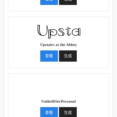
Upstairs at the Abbey
查看
生成
UnthriftSecPersonal
查看
生成