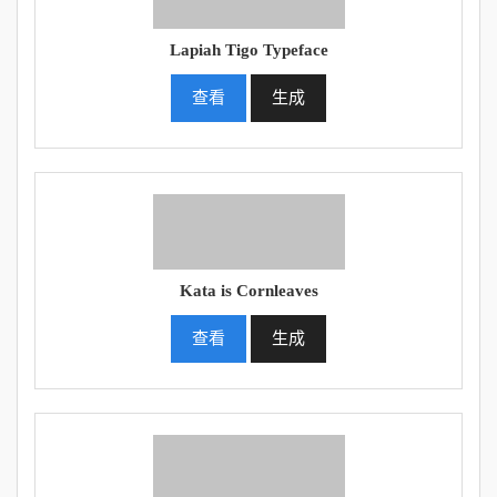
Lapiah Tigo Typeface
查看
生成
Kata is Cornleaves
查看
生成