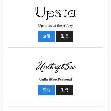
Upstairs at the Abbey
查看
生成
UnthriftSecPersonal
查看
生成