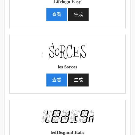
Lifelogo Easy
查看
生成
les Sorces
查看
生成
led16sgmnt Italic