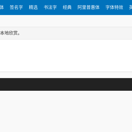
体
签名字
精选
书法字
经典
阿里普惠体
字体特效
到本地欣赏。